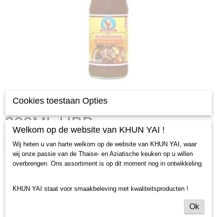
Soja saus light Mushroom -
Cookies toestaan Opties
300ML HBB
Welkom op de website van KHUN YAI !
€ 2,70
Wij heten u van harte welkom op de website van KHUN YAI, waar
(inclusief btw 9%)
wij onze passie van de Thaise- en Aziatische keuken op u willen
✓
Op voorraad
- Levertijd 2 werkdagen
overbrengen. Ons assortiment is op dit moment nog in ontwikkeling.
KHUN YAI staat voor smaakbeleving met kwaliteitsproducten !
Specificaties
Ok
Productcode
Omschrijving