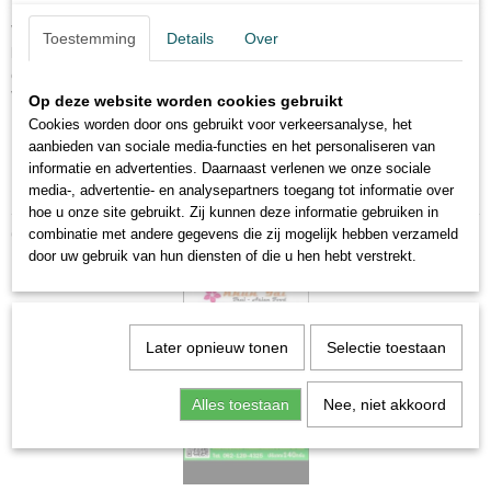
34
Voor de echte kenner is dit de saus die het gerecht naar een hoger niveau
Toestemming
Details
Over
kan tillen. Net even een andere twist aan een gerecht geven. Zowel voor
een vlees- als vegetarische gerechten een aanrader. Healthy Boy Brand
Vegetarian Mushroom.
Op deze website worden cookies gebruikt
Cookies worden door ons gebruikt voor verkeersanalyse, het
aanbieden van sociale media-functies en het personaliseren van
Deze sojasaus wordt tenminste 18 maanden natuurlijk gerijpt en is 3-
informatie en advertenties. Daarnaast verlenen we onze sociale
MCPD vrij.
media-, advertentie- en analysepartners toegang tot informatie over
hoe u onze site gebruikt. Zij kunnen deze informatie gebruiken in
Ook interessant
combinatie met andere gegevens die zij mogelijk hebben verzameld
door uw gebruik van hun diensten of die u hen hebt verstrekt.
Later opnieuw tonen
Selectie toestaan
Alles toestaan
Nee, niet akkoord