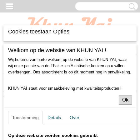
Cookies toestaan Opties
Inloggen
Registreren
UW WINKELWAGEN
Welkom op de website van KHUN YAI !
Geen producten
(0)
Wij heten u van harte welkom op de website van KHUN YAI, waar
wij onze passie van de Thaise- en Aziatische keuken op u willen
Home
>
Herroeping
overbrengen. Ons assortiment is op dit moment nog in ontwikkeling.
Door dit formulier te verzenden, bevestigt u dat u uw bestelling wilt
KHUN YAI staat voor smaakbeleving met kwaliteitsproducten !
annuleren. Wij nemen zo snel mogelijk contact met u op om de annulering
te bevestigen en eventuele verdere instructies te geven.
Ok
Naam
Toestemming
Details
Over
E-mail
Telefoon
Op deze website worden cookies gebruikt