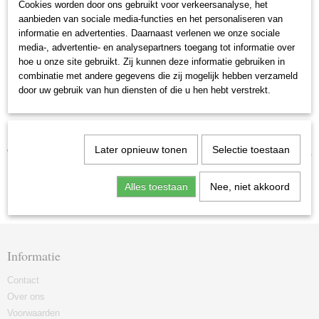
Cookies worden door ons gebruikt voor verkeersanalyse, het
Bestelnummer
aanbieden van sociale media-functies en het personaliseren van
informatie en advertenties. Daarnaast verlenen we onze sociale
Reden van
media-, advertentie- en analysepartners toegang tot informatie over
herroeping
hoe u onze site gebruikt. Zij kunnen deze informatie gebruiken in
Verstuur »
combinatie met andere gegevens die zij mogelijk hebben verzameld
door uw gebruik van hun diensten of die u hen hebt verstrekt.
Khun Yai heeft kwaliteit en smaak hoog in het vaandel staan, wij verkopen alleen
producten die de smaakpupillen waarderen!
Later opnieuw tonen
Selectie toestaan
Wij verwijzen naar onze verkoopvoorwaarden welke u kunt vinden op de website,
alle prijzen zijn inclusief BTW.
Alles toestaan
Nee, niet akkoord
Informatie
Contact
Over ons
Voorwaarden